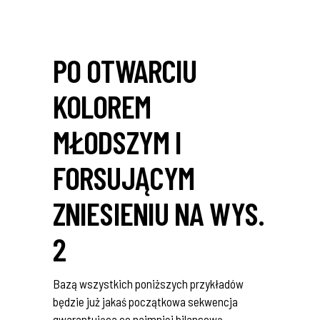
PO OTWARCIU
KOLOREM
MŁODSZYM I
FORSUJĄCYM
ZNIESIENIU NA WYS.
2
Bazą wszystkich poniższych przykładów
będzie już jakaś początkowa sekwencja
gwarantująca co najmniej bilansową