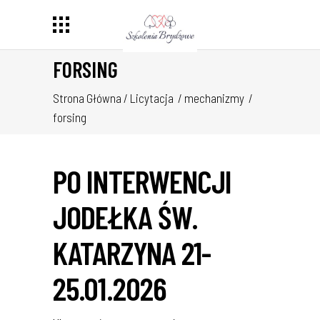
FORSING
Strona Główna
/
Licytacja
/
mechanizmy
/
forsing
PO INTERWENCJI
JODEŁKA ŚW.
KATARZYNA 21-
25.01.2026