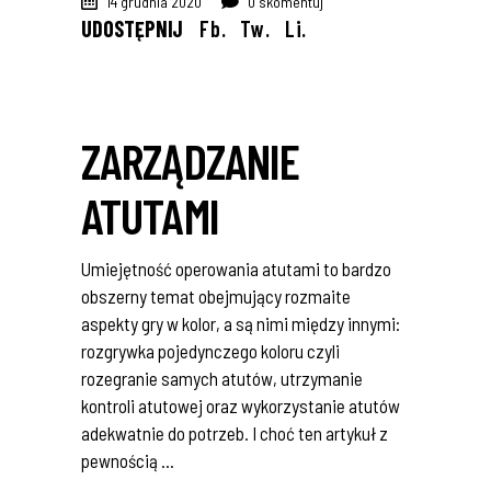
14 grudnia 2020
0 skomentuj
UDOSTĘPNIJ
Fb.
Tw.
Li.
ZARZĄDZANIE
ATUTAMI
Umiejętność operowania atutami to bardzo
obszerny temat obejmujący rozmaite
aspekty gry w kolor, a są nimi między innymi:
rozgrywka pojedynczego koloru czyli
rozegranie samych atutów, utrzymanie
kontroli atutowej oraz wykorzystanie atutów
adekwatnie do potrzeb. I choć ten artykuł z
pewnością