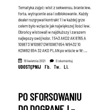
Tematyka zajęć: wist z sekwensu, branie lew,
forta, wytrącenie asa i odblokowanie. Każdy
dealer rozgrywał kontrakt 1 i w każdej grze
celem było wzięcie jak największej ilości lew.
Obrońcy wistowali w najdłuższy i zarazem
najlepszy swój kolor. 1 543 AKD2 AK 8765 A
10987 3 W10987 DW10987 654 W9432 10
KDW62 654 32 AKD PLAN po wiście w W:
19 kwietnia 2021
0 skomentuj
UDOSTĘPNIJ
Fb.
Tw.
Li.
PO SFORSOWANIU
DO DOGRANEJ –