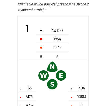
Kliknięcie w link powyżej przenosi na stronę z
wynikami turnieju.
1
AW1098
W54
D943
A
63
KD4
AK76
10983
A752
86