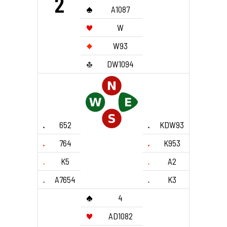
2
A1087
W
W93
DW1094
652
KDW93
764
K953
K5
A2
A7654
K3
4
AD1082