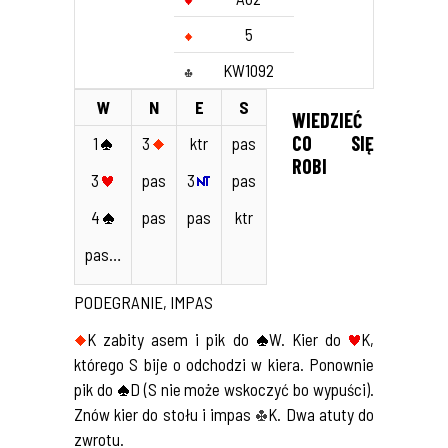
5
KW1092
W
N
E
S
WIEDZIEĆ
CO SIĘ
1
3
ktr
pas
ROBI
3
pas
3
pas
4
pas
pas
ktr
pas…
PODEGRANIE, IMPAS
K zabity asem i pik do
W. Kier do
K,
którego S bije o odchodzi w kiera. Ponownie
pik do
D (S nie może wskoczyć bo wypuści).
Znów kier do stołu i impas
K. Dwa atuty do
zwrotu.