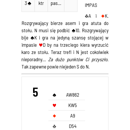
3
ktr
pas…
IMPAS
A i
K.
Rozgrywający bierze asem i gra atuta do
stołu. N musi się podbić
10. Rozgrywający
bije
K i gra na jedyną szansę stojącej w
impasie
D by na trzeciego kiera wyrzucić
karo ze stołu. Teraz trefl i N jest cokolwiek
nieporadny…
Za dużo punktów Ci przyszło
.
Tak zapewne powie niejeden S do N.
5
AW862
KW5
A9
D54