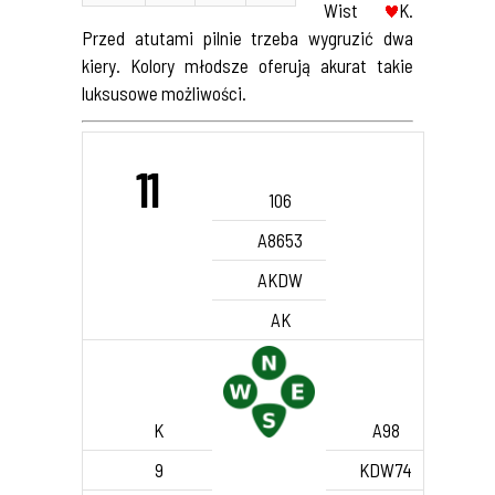
Wist
K.
Przed atutami pilnie trzeba wygruzić dwa
kiery. Kolory młodsze oferują akurat takie
luksusowe możliwości.
11
106
A8653
AKDW
AK
K
A98
9
KDW74