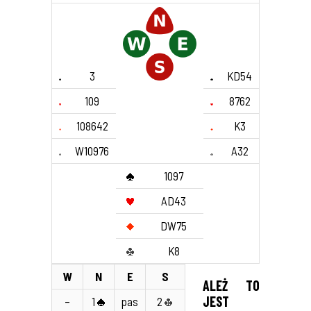
3
KD54
109
8762
108642
K3
W10976
A32
1097
AD43
DW75
K8
W
N
E
S
ALEŻ TO
JEST
–
1
pas
2