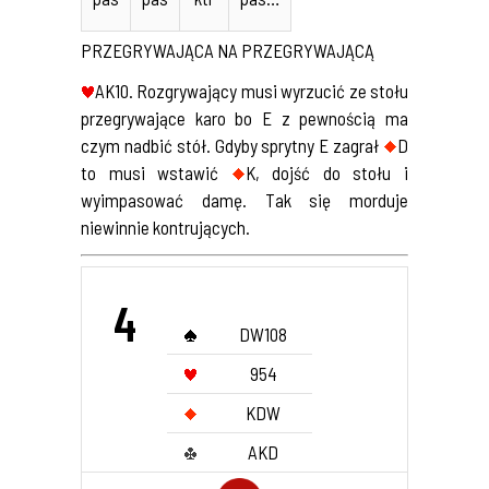
PRZEGRYWAJĄCA NA PRZEGRYWAJĄCĄ
AK10. Rozgrywający musi wyrzucić ze stołu
przegrywające karo bo E z pewnością ma
czym nadbić stół. Gdyby sprytny E zagrał
D
to musi wstawić
K, dojść do stołu i
wyimpasować damę. Tak się morduje
niewinnie kontrujących.
4
DW108
954
KDW
AKD