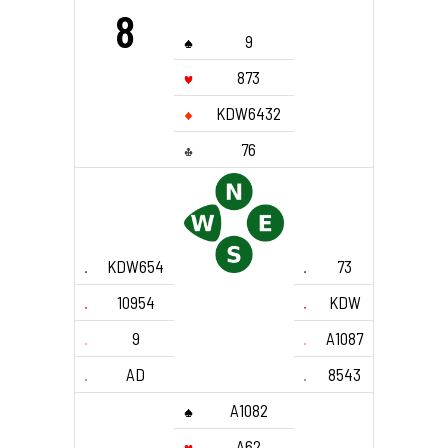
8
9
873
KDW6432
76
KDW654
73
10954
KDW
9
A1087
AD
8543
A1082
A62