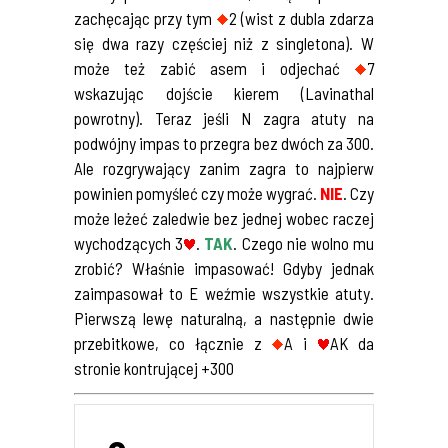
zachęcając przy tym
2 (wist z dubla zdarza
się dwa razy częściej niż z singletona). W
może też zabić asem i odjechać
7
wskazując dojście kierem (Lavinathal
powrotny). Teraz jeśli N zagra atuty na
podwójny impas to przegra bez dwóch za 300.
Ale rozgrywający zanim zagra to najpierw
powinien pomyśleć czy może wygrać.
NIE
. Czy
może leżeć zaledwie bez jednej wobec raczej
wychodzących 3
.
TAK
. Czego nie wolno mu
zrobić? Właśnie impasować! Gdyby jednak
zaimpasował to E weźmie wszystkie atuty.
Pierwszą lewę naturalną, a następnie dwie
przebitkowe, co łącznie z
A i
AK da
stronie kontrującej +300