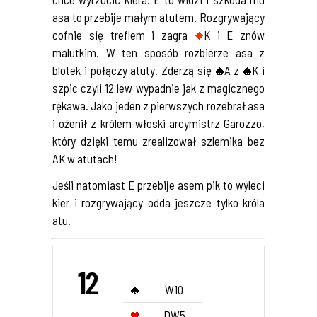
asa to przebije małym atutem. Rozgrywający
cofnie się treflem i zagra
K i E znów
malutkim. W ten sposób rozbierze asa z
blotek i połączy atuty. Zderzą się
A z
K i
szpic czyli 12 lew wypadnie jak z magicznego
rękawa. Jako jeden z pierwszych rozebrał asa
i ożenił z królem włoski arcymistrz Garozzo,
który dzięki temu zrealizował szlemika bez
AK w atutach!
Jeśli natomiast E przebije asem pik to wyleci
kier i rozgrywający odda jeszcze tylko króla
atu.
12
W10
DW5