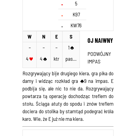
5
K97
KW76
W
N
E
S
OJ NAIWNY
–
–
–
1
PODWÓJNY
4
4
ktr
pas…
IMPAS
Rozgrywający bije drugiego kiera, gra pika do
damy i widząc rozkład gra
9 na impas. E
podbija się, ale nic to nie da. Rozgrywający
powtarza tą operację dochodząc treflem do
stołu. Ściąga atuty do spodu i znów treflem
dociera do stolika by stamtąd podegrać króla
karo. Wie, że E już nie ma kiera.