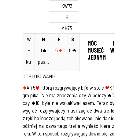
KW73
K
AK73
W
N
E
S
MÓC I
MUSIEĆ W
–
1
5
5
JEDNYM
ktr
pas…
ODBLOKOWANIE
A i 5
, którą rozgrywający bije w stole
K i
gra pika. Nie ma znaczenia czy W połozy
D
czy
10, byle nie wskakiwał asem. Teraz by
wygrać rozgrywający musi zagrać dwa trefle
z ręki bo inaczej będą zablokowane i nie da się
później na czwartego trefla wynieść kiera z
ręki. W ten sposób rozgrywający dowie się, że