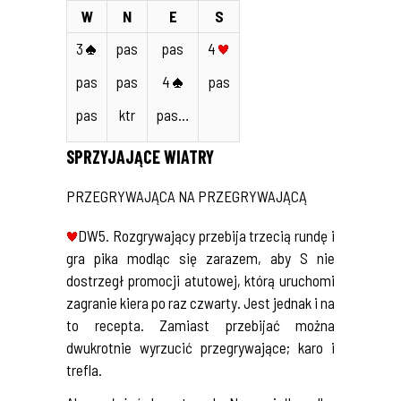
W
N
E
S
3
pas
pas
4
pas
pas
4
pas
pas
ktr
pas…
SPRZYJAJĄCE WIATRY
PRZEGRYWAJĄCA NA PRZEGRYWAJĄCĄ
DW5. Rozgrywający przebija trzecią rundę i
gra pika modląc się zarazem, aby S nie
dostrzegł promocji atutowej, którą uruchomi
zagranie kiera po raz czwarty. Jest jednak i na
to recepta. Zamiast przebijać można
dwukrotnie wyrzucić przegrywające; karo i
trefla.