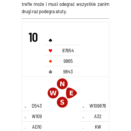
trefle może i musi odegrać wszystkie zanim
drugi raz podegra atuty.
10
87654
9865
9843
D543
W109876
W109
A32
AD10
KW