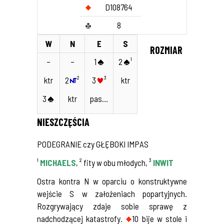
D108764
8
W
N
E
S
ROZMIAR
–
–
1
2
¹
ktr
2
²
3
³
ktr
3
ktr
pas…
NIESZCZĘŚCIA
PODEGRANIE czy GŁĘBOKI IMPAS
¹
MICHAELS
, ² fity w obu młodych, ³
INWIT
Ostra kontra N w oparciu o konstruktywne
wejście S w założeniach popartyjnych.
Rozgrywający zdaje sobie sprawę z
nadchodzącej katastrofy.
10 bije w stole i