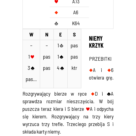
A73
A6
K64
W
N
E
S
NIEMY
KRZYK
–
–
1
pas
1
pas
1
pas
PRZEBITKI
3
pas
4
ktr
A i
6
otwiera grę.
pas…
Rozgrywający bierze w ręce
D i
A
sprawdza rozmiar nieszczęścia. W bój
puszcza teraz kiera i S bierze
A i odpycha
się kierem. Rozgrywający na trzy kiery
wyrzuca trzy trefle. Trzeciego przebija S i
składa karty niemy.