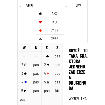
AK10
DW
AK2
KD
7432
7652
W
N
E
S
BRYDŻ TO
TAKA GRA,
–
–
1
pas
KTÓRA
2
pas
2
pas
JEDNEMU
ZABIERZE
3
pas
4
pas
A
4
pas
5
pas
DRUGIEMU
DA
5
pas
pas
ktr
WYRZUTKA
pas…