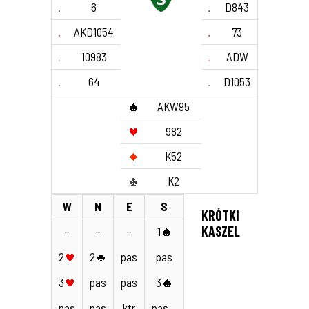
6
D843
AKD1054
73
10983
ADW
64
D1053
AKW95
982
K52
K2
W
N
E
S
KRÓTKI
KASZEL
–
–
–
1
2
2
pas
pas
3
pas
pas
3
pas
pas
ktr
pas…