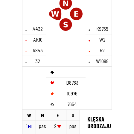
A432
K9765
AK10
W2
A843
52
32
W1098
D8763
10976
7654
W
N
E
S
KLĘSKA
URODZAJU
1
pas
2
pas