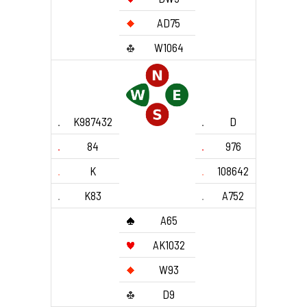
AD75
W1064
K987432
D
84
976
K
108642
K83
A752
A65
AK1032
W93
D9