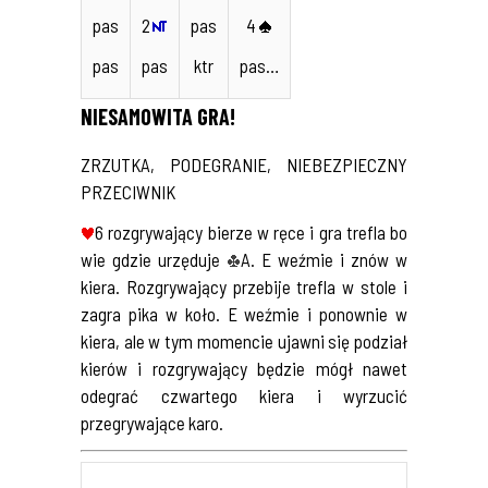
pas
2
pas
4
pas
pas
ktr
pas…
NIESAMOWITA GRA!
ZRZUTKA, PODEGRANIE, NIEBEZPIECZNY
PRZECIWNIK
6 rozgrywający bierze w ręce i gra trefla bo
wie gdzie urzęduje
A. E weźmie i znów w
kiera. Rozgrywający przebije trefla w stole i
zagra pika w koło. E weźmie i ponownie w
kiera, ale w tym momencie ujawni się podział
kierów i rozgrywający będzie mógł nawet
odegrać czwartego kiera i wyrzucić
przegrywające karo.