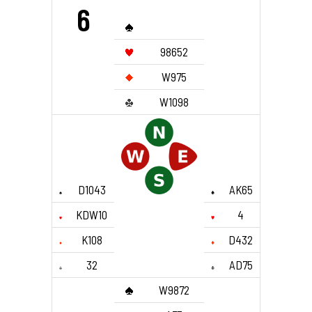
6
98652
W975
W1098
D1043
AK65
KDW10
4
K108
D432
32
AD75
W9872