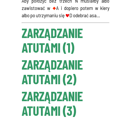
Aby położyć bez trzech N musiałby albo
zawistować w
A i dopiero potem w kiery
albo po utrzymaniu się
D odebrać asa…
ZARZĄDZANIE
ATUTAMI (1)
ZARZĄDZANIE
ATUTAMI (2)
ZARZĄDZANIE
ATUTAMI (3)