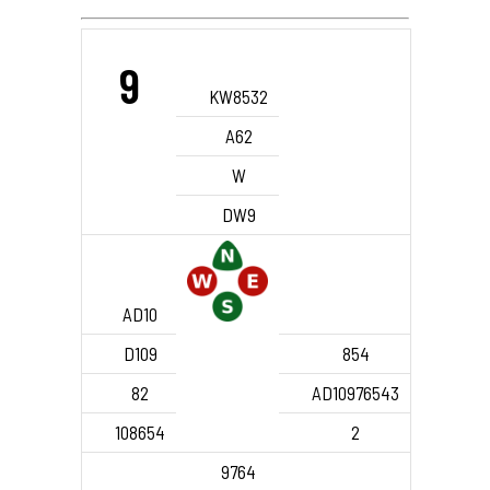
9
KW8532
A62
W
DW9
AD10
D109
854
82
AD10976543
108654
2
9764