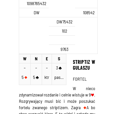
1098765432
DW
108542
DW75432
102
9763
W
N
E
S
STRIPTIZ W
GULASZU
–
–
–
3
5
5
ktr
pas…
FORTEL
W nieco
zdynamizował rozdanie i celnie wistuje w 9
.
Rozgrywający musi bić i może poszukać
fortelu zwanego striptizem. Zagra
A bo
chce wyrzucić kiera. E to widzi i szkoda mu