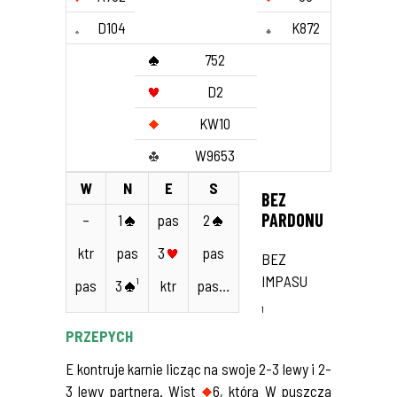
D104
K872
752
D2
KW10
W9653
W
N
E
S
BEZ
PARDONU
–
1
pas
2
ktr
pas
3
pas
BEZ
IMPASU
pas
3
¹
ktr
pas…
¹
PRZEPYCH
E kontruje karnie licząc na swoje 2-3 lewy i 2-
3 lewy partnera. Wist
6, którą W puszcza