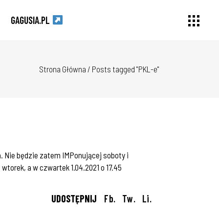
GAGUSIA.PL
Strona Główna
/
Posts tagged "PKL-e"
h. Nie będzie zatem IMPonującej soboty i
 wtorek, a w czwartek 1.04.2021 o 17.45
UDOSTĘPNIJ
Fb.
Tw.
Li.