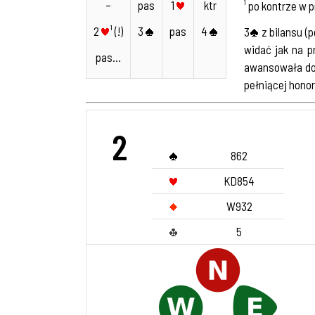
–
pas
1
ktr
¹ po kontrze w 
2
¹ (!)
3
pas
4
3
z bilansu (
widać jak na p
pas…
awansowała do 
pełniącej honor
2
862
KD854
W932
5