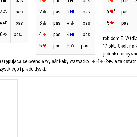
3
pas
2
pas
2
pas
4
¹
pas
4
pas
3
pas
4
pas
5
pas
6
pas…
4
pas
4
pas
rebidem E. W (dia
5
pas
6
pas…
17 pkt. Skok na 
jednak obiecywać
następująca sekwencja wyjaśniłaby wszystko 1
-1
-2
, a ta ostat
zystkiego i pik do dyski.