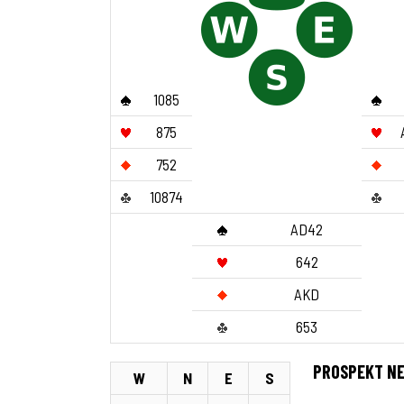
1085
875
752
10874
AD42
642
AKD
653
PROSPEKT N
W
N
E
S