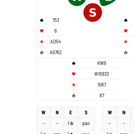
753
6
AD54
A9762
KW9
W10932
1087
87
W
N
E
S
W
N
–
–
1
pas
–
–
1
pas
1
pas
1
pas