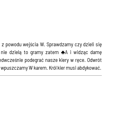
 z powodu wejścia W. Sprawdzamy czy dzieli się
o nie dzielą to gramy zatem
A i widząc damę
edwcześnie podegrać nasze kiery w ręce. Odwrót
ł wpuszczamy W karem. Król kier musi abdykować.