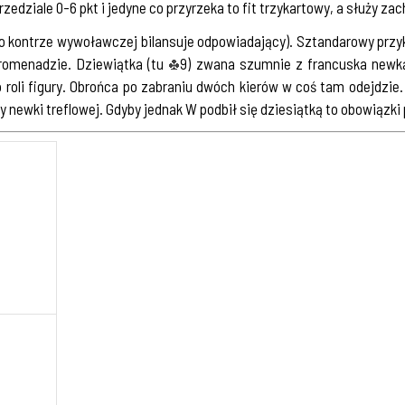
przedziale 0-6 pkt i jedyne co przyrzeka to fit trzykartowy, a służy za
po kontrze wywoławczej bilansuje odpowiadający). Sztandarowy przy
romenadzie. Dziewiątka (tu
9) zwana szumnie z francuska newką,
roli figury. Obrońca po zabraniu dwóch kierów w coś tam odejdzie.
y newki treflowej. Gdyby jednak W podbił się dziesiątką to obowiązk