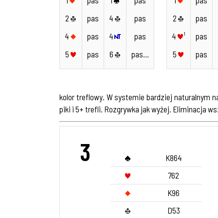
2
pas
4
pas
2
pas
4
pas
4
pas
4
¹
pas
5
pas
6
pas…
5
pas
kolor treflowy. W systemie bardziej naturalnym 
piki i 5+ trefli. Rozgrywka jak wyżej. Eliminacja ws
3
K864
762
K96
D53