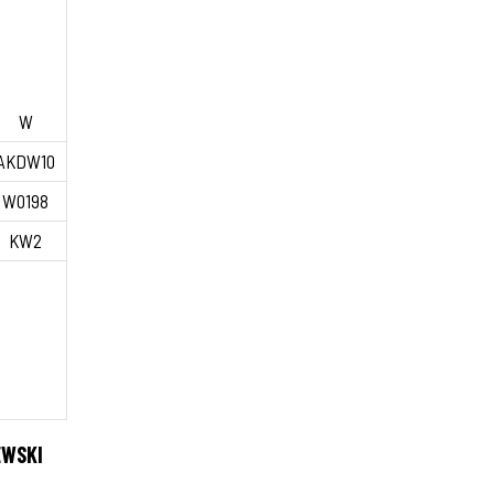
W
AKDW10
W0198
KW2
EWSKI