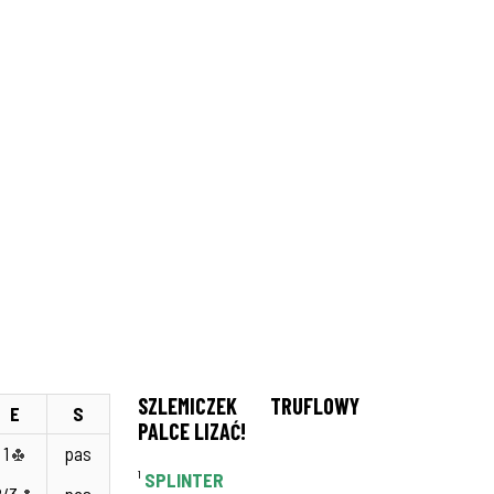
SZLEMICZEK TRUFLOWY
E
S
PALCE LIZAĆ!
1
pas
¹
SPLINTER
2/3
pas