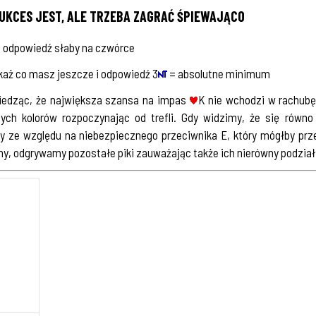
UKCES JEST, ALE TRZEBA ZAGRAĆ ŚPIEWAJĄCO
² odpowiedź słaby na czwórce
każ co masz jeszcze i odpowiedź 3
= absolutne minimum
wiedząc, że największa szansa na impas
K nie wchodzi w rachubę
nych kolorów rozpoczynając od trefli. Gdy widzimy, że się równ
 ze względu na niebezpiecznego przeciwnika E, który mógłby prz
y, odgrywamy pozostałe piki zauważając także ich nierówny podzia