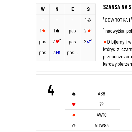
SZANSA NA S
W
N
E
S
–
–
–
1
¹ ODWROTKA i 
1
1
pas
2
¹
³ nadwyżka, po
pas
2
²
pas
2
³
D bijemy i 
któryś z czar
pas
3
pas…
przepuszczamy
karowy bierzem
4
A86
72
AW10
ADW83