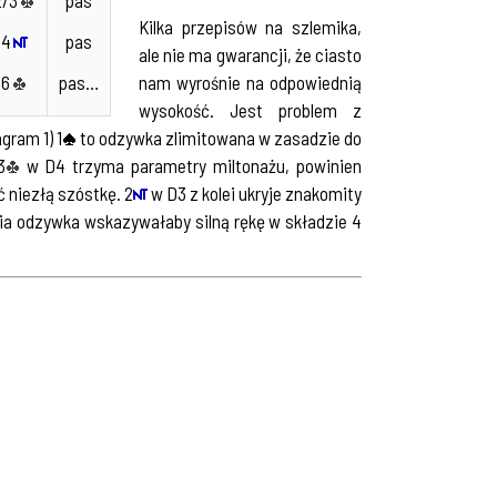
Kilka przepisów na szlemika,
4
pas
ale nie ma gwarancji, że ciasto
6
pas…
nam wyrośnie na odpowiednią
wysokość. Jest problem z
gram 1) 1
to odzywka zlimitowana w zasadzie do
3
w D4 trzyma parametry miltonażu, powinien
 niezłą szóstkę. 2
w D3 z kolei ukryje znakomity
nia odzywka wskazywałaby silną rękę w składzie 4