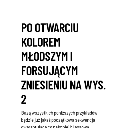
PO OTWARCIU
KOLOREM
MŁODSZYM I
FORSUJĄCYM
ZNIESIENIU NA WYS.
2
Bazą wszystkich poniższych przykładów
będzie już jakaś początkowa sekwencja
gwarantująca co najmniej bilansową