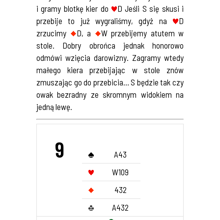
i gramy blotkę kier do
D Jeśli S się skusi i
przebije to już wygraliśmy, gdyż na
D
zrzucimy
D, a
W przebijemy atutem w
stole. Dobry obrońca jednak honorowo
odmówi wzięcia darowizny. Zagramy wtedy
małego kiera przebijając w stole znów
zmuszając go do przebicia… S będzie tak czy
owak bezradny ze skromnym widokiem na
jedną lewę.
9
A43
W109
432
A432