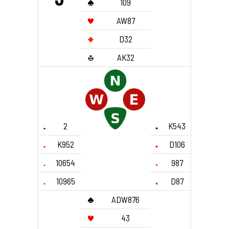
109
AW87
D32
AK32
2
K543
K952
D106
10654
987
10965
D87
ADW876
43