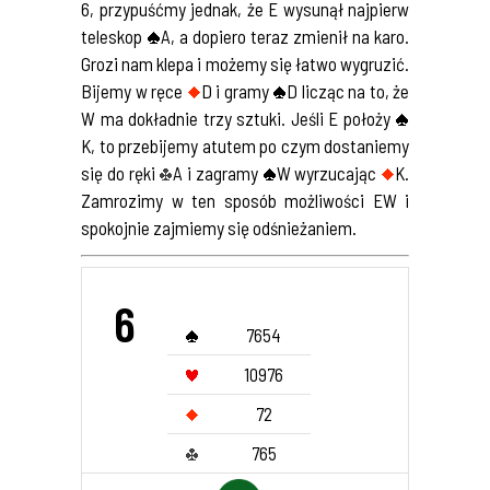
6, przypuśćmy jednak, że E wysunął najpierw
teleskop
A, a dopiero teraz zmienił na karo.
Grozi nam klepa i możemy się łatwo wygruzić.
Bijemy w ręce
D i gramy
D licząc na to, że
W ma dokładnie trzy sztuki. Jeśli E położy
K, to przebijemy atutem po czym dostaniemy
się do ręki
A i zagramy
W wyrzucając
K.
Zamrozimy w ten sposób możliwości EW i
spokojnie zajmiemy się odśnieżaniem.
6
7654
10976
72
765