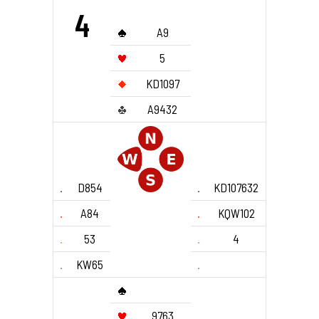
4
A9
5
KD1097
A9432
D854
KD107632
A84
KQW102
53
4
KW65
9763