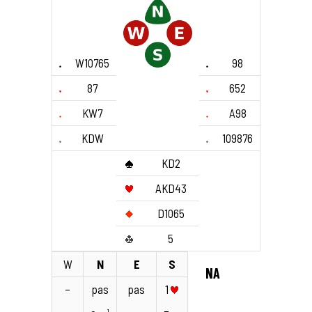
W10765
98
87
652
KW7
A98
KDW
109876
KD2
AKD43
D1065
5
W
N
E
S
NA
–
pas
pas
1