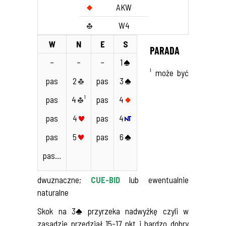
AKW
W4
W
N
E
S
PARADA
–
–
–
1
¹ może być
pas
2
pas
3
pas
4
¹
pas
4
pas
4
pas
4
pas
5
pas
6
pas…
dwuznaczne;
CUE-BID
lub ewentualnie
naturalne
Skok na 3
przyrzeka nadwyżkę czyli w
zasadzie przedział 15-17 pkt i bardzo dobry