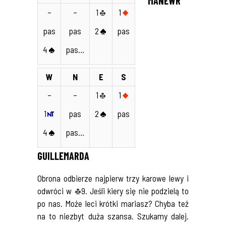
MANEWR
–
–
1
1
pas
pas
2
pas
4
pas…
W
N
E
S
–
–
1
1
1
pas
2
pas
4
pas…
GUILLEMARDA
Obrona odbierze najpierw trzy karowe lewy i
odwróci w
9. Jeśli kiery się nie podzielą to
po nas. Może leci krótki mariasz? Chyba też
na to niezbyt duża szansa. Szukamy dalej.