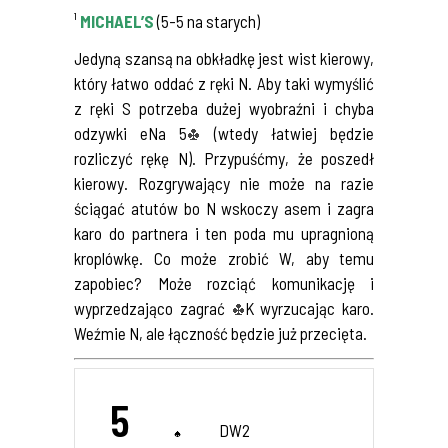
¹
MICHAEL’S
(5-5 na starych)
Jedyną szansą na obkładkę jest wist kierowy,
który łatwo oddać z ręki N. Aby taki wymyślić
z ręki S potrzeba dużej wyobraźni i chyba
odzywki eNa 5
(wtedy łatwiej będzie
rozliczyć rękę N). Przypuśćmy, że poszedł
kierowy. Rozgrywający nie może na razie
ściągać atutów bo N wskoczy asem i zagra
karo do partnera i ten poda mu upragnioną
kroplówkę. Co może zrobić W, aby temu
zapobiec? Może rozciąć komunikację i
wyprzedzająco zagrać
K wyrzucając karo.
Weźmie N, ale łączność będzie już przecięta.
5
DW2