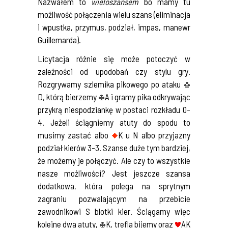
Nazwałem to
wieloszansem
bo mamy tu
możliwość połączenia wielu szans (eliminacja
i wpustka, przymus, podział, impas, manewr
Guillemarda).
Licytacja różnie się może potoczyć w
zależności od upodobań czy stylu gry.
Rozgrywamy szlemika pikowego po ataku
D, którą bierzemy
A i gramy pika odkrywając
przykrą niespodziankę w postaci rozkładu 0-
4. Jeżeli ściągniemy atuty do spodu to
musimy zastać albo
K u N albo przyjazny
podział kierów 3-3. Szanse duże tym bardziej,
że możemy je połączyć. Ale czy to wszystkie
nasze możliwości? Jest jeszcze szansa
dodatkowa, która polega na sprytnym
zagraniu pozwalającym na przebicie
zawodnikowi S blotki kier. Ściągamy więc
kolejne dwa atuty,
K, trefla bijemy oraz
AK