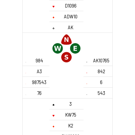
D1096
ADW10
AK
984
AK10765
A3
842
987543
6
76
543
3
KW75
K2