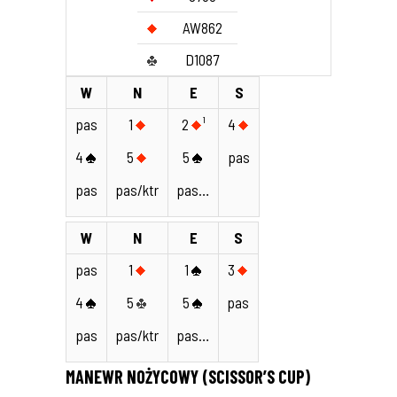
AW862
D1087
W
N
E
S
pas
1
2
¹
4
4
5
5
pas
pas
pas/ktr
pas…
W
N
E
S
pas
1
1
3
4
5
5
pas
pas
pas/ktr
pas…
MANEWR NOŻYCOWY (SCISSOR’S CUP)