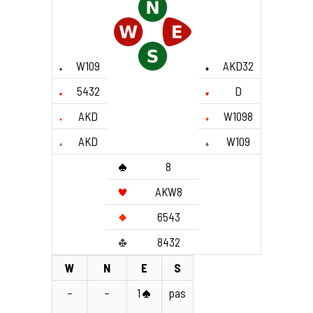
W109
AKD32
5432
D
AKD
W1098
AKD
W109
8
AKW8
6543
8432
W
N
E
S
–
–
1
pas