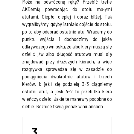
Może na odwróconą rękę? Przebić trefle
AKDemią powracając do stołu małymi
atutami. Ciepło, cieplej i coraz bliżej. Tak
wygralibyśmy, gdyby istniało dojście do stołu,
po to aby odebrać ostatnie atu. Wracamy do
punktu wyjścia i dochodzimy do jakże
odkrywczego wniosku, że albo kiery muszą się
dzielić j/w albo długość atutowa musi się
znajdować przy dłuższych kierach, a więc
rozgrywka sprowadza się w zasadzie do
pociągnięcia dwukrotnie atutów i trzech
kierów, i: jeśli się podzielą 3-3 ciągniemy
ostatni atut, a jeśli 4-2 to przebitka kiera
wieńczy dzieło. Jakie te manewry podobne do
siebie. Różnice tkwią jednak w niuansach.
3