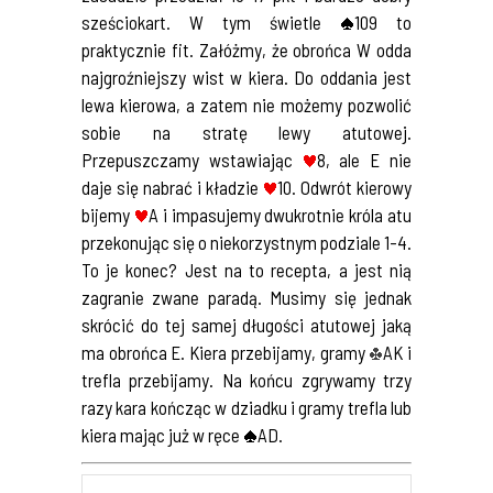
sześciokart. W tym świetle
109 to
praktycznie fit. Załóżmy, że obrońca W odda
najgroźniejszy wist w kiera. Do oddania jest
lewa kierowa, a zatem nie możemy pozwolić
sobie na stratę lewy atutowej.
Przepuszczamy wstawiając
8, ale E nie
daje się nabrać i kładzie
10. Odwrót kierowy
bijemy
A i impasujemy dwukrotnie króla atu
przekonując się o niekorzystnym podziale 1-4.
To je konec? Jest na to recepta, a jest nią
zagranie zwane paradą. Musimy się jednak
skrócić do tej samej długości atutowej jaką
ma obrońca E. Kiera przebijamy, gramy
AK i
trefla przebijamy. Na końcu zgrywamy trzy
razy kara kończąc w dziadku i gramy trefla lub
kiera mając już w ręce
AD.