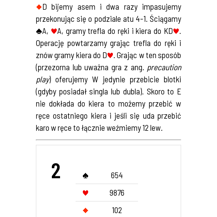
D bijemy asem i dwa razy impasujemy
przekonując się o podziale atu 4-1. Ściągamy
A,
A, gramy trefla do ręki i kiera do KD
.
Operację powtarzamy grając trefla do ręki i
znów gramy kiera do D
. Grając w ten sposób
(przezorna lub uważna gra z ang.
precaution
play
) oferujemy W jedynie przebicie blotki
(gdyby posiadał singla lub dubla). Skoro to E
nie dokłada do kiera to możemy przebić w
ręce ostatniego kiera i jeśli się uda przebić
karo w ręce to łącznie weźmiemy 12 lew.
2
654
9876
102