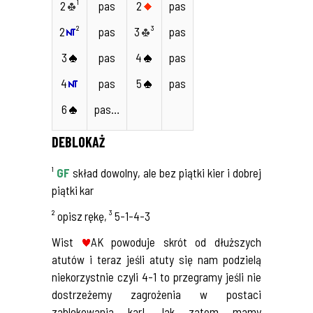
2
¹
pas
2
pas
2
²
pas
3
³
pas
3
pas
4
pas
4
pas
5
pas
6
pas…
DEBLOKAŻ
¹
GF
skład dowolny, ale bez piątki kier i dobrej
piątki kar
² opisz rękę, ³ 5-1-4-3
Wist
AK powoduje skrót od dłuższych
atutów i teraz jeśli atuty się nam podzielą
niekorzystnie czyli 4-1 to przegramy jeśli nie
dostrzeżemy zagrożenia w postaci
zablokowania kar! Jak zatem mamy