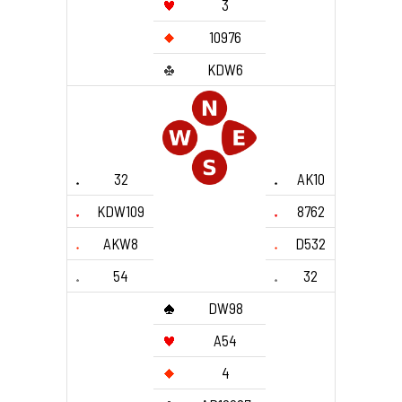
3
10976
KDW6
32
AK10
KDW109
8762
AKW8
D532
54
32
DW98
A54
4