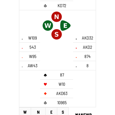
KD72
W109
AKD32
543
AKD2
W95
874
AW43
8
87
W10
AKD63
10965
W
N
E
S