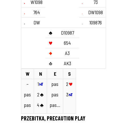
W1098
73
764
DW1098
DW
109876
D10987
654
A3
AK3
W
N
E
S
–
1
pas
2
pas
2
pas
3
pas
4
pas…
PRZEBITKA, PRECAUTION PLAY