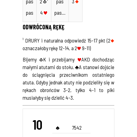
pas
2
¹
pas
3
pas
4
pas…
ODWRÓCONĄ RĘKĘ
¹ DRURY i naturalna odpowiedź 15-17 pkt (2
oznaczałoby rękę 12-14, a 2
9-11)
Bijemy
K i przebijamy
AKD dochodząc
małymi atutami do stołu.
A stanowi dojście
do ściągnięcia przeciwnikom ostatniego
atuta. Gdyby jednak atuty nie podzieliły się w
rękach obrońców 3-2, tylko 4-1 to piki
musiałyby się dzielić 4-3.
10
7542