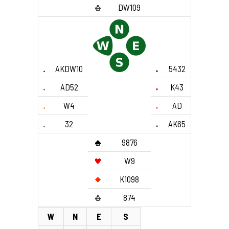
DW109
AKDW10
5432
AD52
K43
W4
AD
32
AK65
9876
W9
K1098
874
W
N
E
S