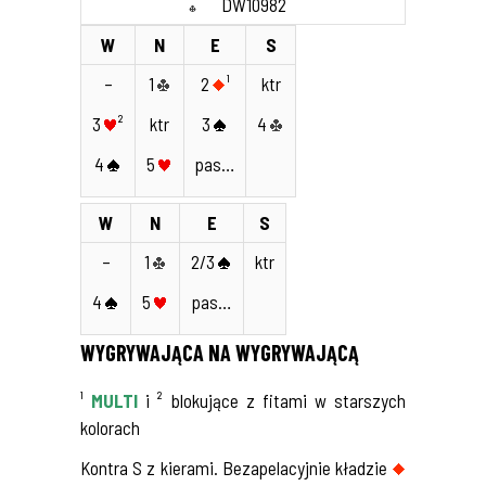
DW10982
W
N
E
S
–
1
2
¹
ktr
3
²
ktr
3
4
4
5
pas…
W
N
E
S
–
1
2/3
ktr
4
5
pas…
WYGRYWAJĄCA NA WYGRYWAJĄCĄ
¹
MULTI
i ² blokujące z fitami w starszych
kolorach
Kontra S z kierami. Bezapelacyjnie kładzie