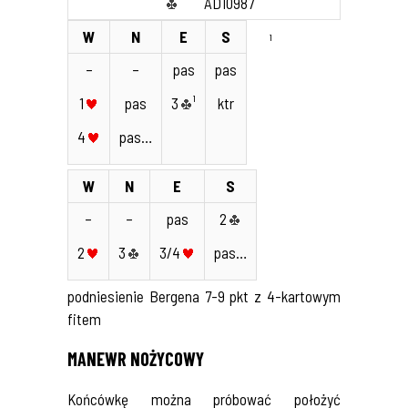
AD10987
W
N
E
S
¹
–
–
pas
pas
1
pas
3
¹
ktr
4
pas…
W
N
E
S
–
–
pas
2
2
3
3/4
pas…
podniesienie Bergena 7-9 pkt z 4-kartowym
fitem
MANEWR NOŻYCOWY
Końcówkę można próbować położyć