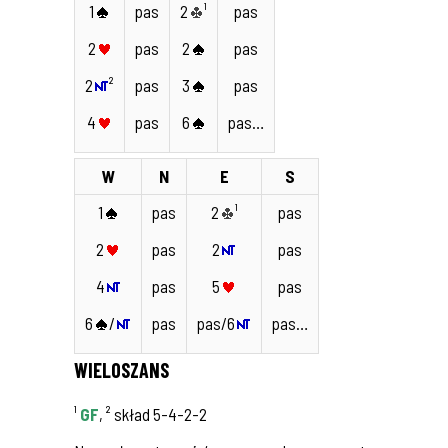
1
pas
2
¹
pas
2
pas
2
pas
2
²
pas
3
pas
4
pas
6
pas…
W
N
E
S
1
pas
2
¹
pas
2
pas
2
pas
4
pas
5
pas
6
/
pas
pas/6
pas…
WIELOSZANS
¹
GF
, ² skład 5-4-2-2