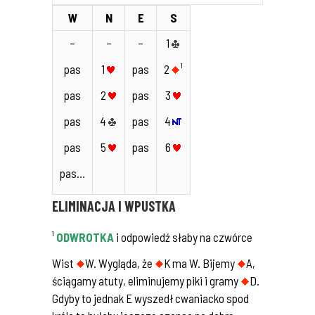
W
N
E
S
–
–
–
1
pas
1
pas
2
¹
pas
2
pas
3
pas
4
pas
4
pas
5
pas
6
pas…
ELIMINACJA I WPUSTKA
¹
ODWROTKA
i odpowiedź słaby na czwórce
Wist
W. Wygląda, że
K ma W. Bijemy
A,
ściągamy atuty, eliminujemy piki i gramy
D.
Gdyby to jednak E wyszedł cwaniacko spod