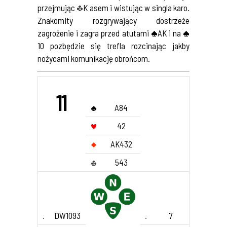
przejmując
K asem i wistując w singla karo.
Znakomity rozgrywający dostrzeże
zagrożenie i zagra przed atutami
AK i na
10 pozbędzie się trefla rozcinając jakby
nożycami komunikację obrońcom.
11
A84
42
AK432
543
DW1093
7